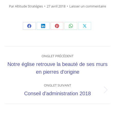
Par
Altitude Stratégies
27 avril 2018
Laisser un commentaire
Share
Share
Share
Share
Share
on
on
on
on
on
Facebook
LinkedIn
Pinterest
WhatsApp
X
Navigation
ONGLET PRÉCÉDENT
de
Notre église retrouve la beauté de ses murs
Onglet
en pierres d’origine
commentaire
précédent
ONGLET SUIVANT
Onglet
Conseil d’administration 2018
suivant