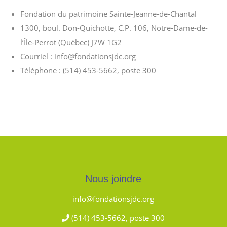
Fondation du patrimoine Sainte-Jeanne-de-Chantal
1300, boul. Don-Quichotte, C.P. 106, Notre-Dame-de-
l’Île-Perrot (Québec) J7W 1G2
Courriel : info@fondationsjdc.org
Téléphone : (514) 453-5662, poste 300
Nous joindre
info@fondationsjdc.org
(514) 453-5662, poste 300