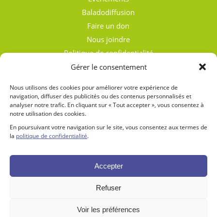
Baladodiffusion
Faire un don
Nous joindre
Politique de confidentialité
Conditions générales d’utilisation
Gérer le consentement
Nous utilisons des cookies pour améliorer votre expérience de
navigation, diffuser des publicités ou des contenus personnalisés et
analyser notre trafic. En cliquant sur « Tout accepter », vous consentez à
notre utilisation des cookies.
En poursuivant votre navigation sur le site, vous consentez aux termes de
la
politique de confidentialité
.
La Fondation du patrimoine Sainte-Jeanne-de-Chantal vous invite à
découvrir la petite église construite en 1774 et agrandie en 1812, le
presbytère de 1780, l’ancien cimetière où reposent les pionniers de l’île
Accepter
Perrot et celui plus récent en paliers qui ouvre l’horizon sur le fleuve
Saint-Laurent.
Refuser
Voir les préférences