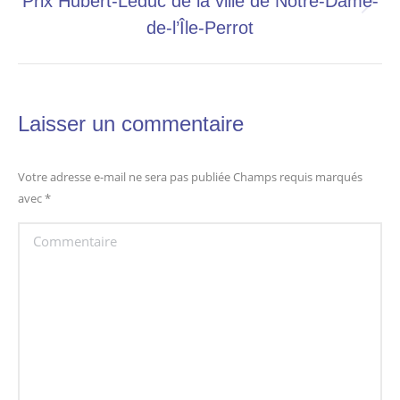
Prix Hubert-Leduc de la ville de Notre-Dame-
Onglet
de-l’Île-Perrot
suivant
Laisser un commentaire
Votre adresse e-mail ne sera pas publiée Champs requis marqués
avec
*
Commentaire