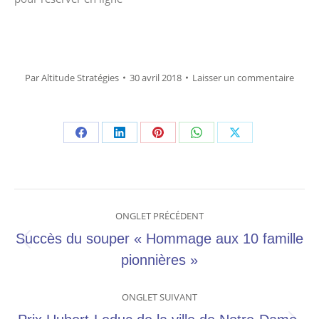
Par
Altitude Stratégies
30 avril 2018
Laisser un commentaire
Share
Share
Share
Share
Share
on
on
on
on
on
Facebook
LinkedIn
Pinterest
WhatsApp
X
Navigation
ONGLET PRÉCÉDENT
de
Succès du souper « Hommage aux 10 famille
Onglet
pionnières »
commentaire
précédent
ONGLET SUIVANT