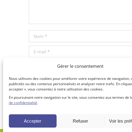
Nom *
E-mail *
Site Web
Gérer le consentement
Nous utilisons des cookies pour améliorer votre expérience de navigation, 
Save my name, email, and website in this browser for t
publicités ou des contenus personnalisés et analyser notre trafic. En cliquan
accepter », vous consentez à notre utilisation des cookies.
En poursuivant votre navigation sur le site, vous consentez aux termes de 
Publier des commentaires
de confidentialité
.
Accepter
Refuser
Voir les pré