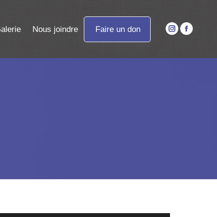
alerie
Nous joindre
Faire un don
Instagram
Faceboo
page
page
opens
opens
in
in
new
new
window
window