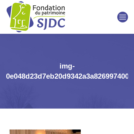
img-
0e048d23d7eb20d9342a3a826997400a